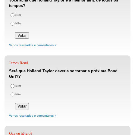
Você acha que Holland Taylor é a melhor atriz de todos os
tempos?
Sim
Não
Ver os resultados e comentários »
James Bond
Será que Holland Taylor deveria se tornar a próxima Bond
Girl??
Sim
Não
Ver os resultados e comentários »
Gay ou hétero?