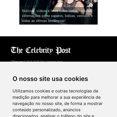
Notícias, vídeos e fotos sobre moda, incluindo
informações sobre sapatos, bolsas, vestidos e
todas as últimas tendências!
CPost.org
© 2013-2023 The Celebrity Post.
Todos os direitos reservados.
Terms of Use
|
Privacy
|
Cookies Policy
(
Centro de preferências
)
O nosso site usa cookies
About Us
Utilizamos cookies e outras tecnologias de
Advertising
medição para melhorar a sua experiência de
Contact Us
navegação no nosso site, de forma a mostrar
conteúdo personalizado, anúncios
direcionados, analisar o tráfego do site e