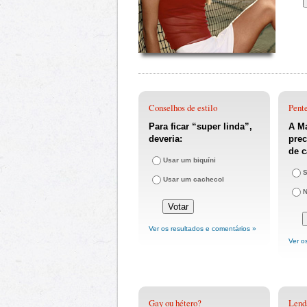
Conselhos de estilo
Pent
Para ficar “super linda”,
A M
deveria:
prec
de 
Usar um biquíni
Usar um cachecol
Ver os resultados e comentários »
Ver o
Gay ou hétero?
Lend