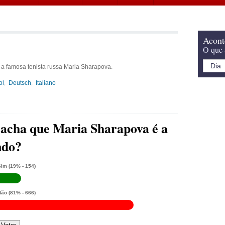
Acont
O que 
 a famosa tenista russa Maria Sharapova.
ol
Deutsch
Italiano
 acha que Maria Sharapova é a
ndo?
Sim
(19% - 154)
Não
(81% - 666)