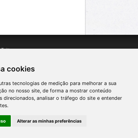
n
Twitter
acebook
n
YouTube
sa cookies
utras tecnologias de medição para melhorar a sua
ção no nosso site, de forma a mostrar conteúdo
 direcionados, analisar o tráfego do site e entender
tes.
uso
Alterar as minhas preferências