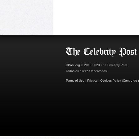
CPost.org
© 2013-2023 The Celebrity Post.
Todos os direitos reservados.
Terms of Use
|
Privacy
|
Cookies Policy
(
Centro de 