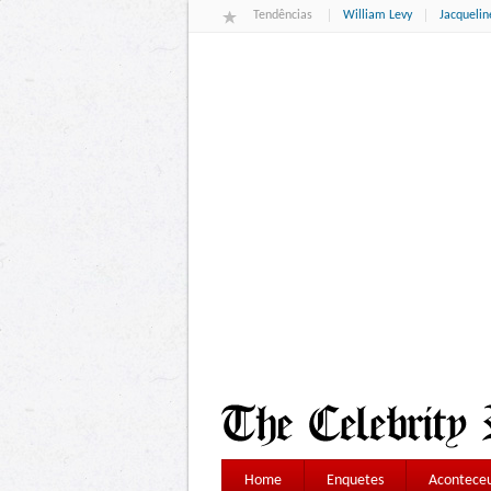
Tendências
William Levy
Jacqueli
Home
Enquetes
Aconteceu