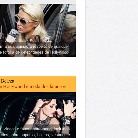
m a sua opinião a respeito de qualquer
 e fofoca de celebridades de Hollywood.
 Beleza
de Hollywood e moda dos famosos
s, vídeos e fotos sobre moda, incluindo
ções sobre sapatos, bolsas, vestidos e