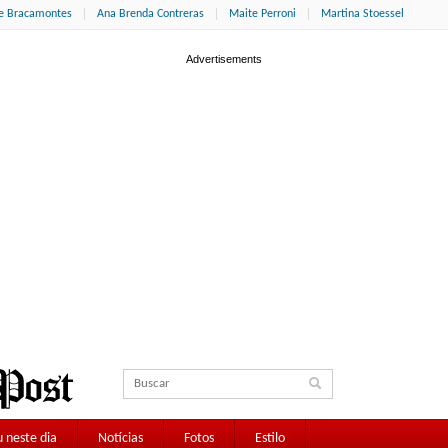
ne Bracamontes
Ana Brenda Contreras
Maite Perroni
Martina Stoessel
 neste dia
Notícias
Fotos
Estilo