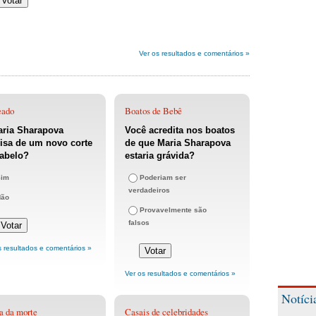
Ver os resultados e comentários »
eado
Boatos de Bebê
aria Sharapova
Você acredita nos boatos
isa de um novo corte
de que Maria Sharapova
cabelo?
estaria grávida?
Sim
Poderiam ser
verdadeiros
Não
Provavelmente são
falsos
s resultados e comentários »
Ver os resultados e comentários »
Notíci
a da morte
Casais de celebridades