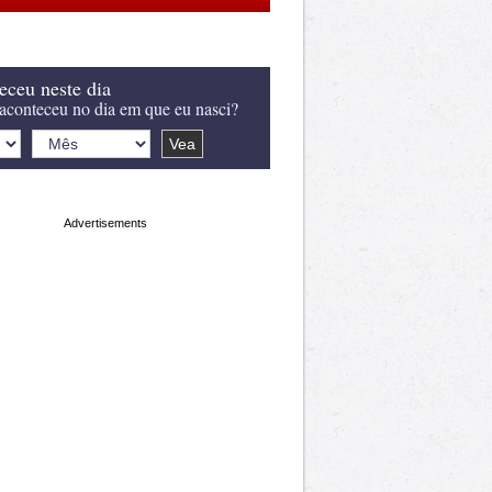
eceu neste dia
aconteceu no dia em que eu nasci?