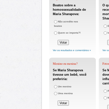
Boatos sobre a
O q
homossexualidade de
rece
Maria Sharapova:
mort
Sha
Não acredito nos
boatos
E
Quem se importa?!
I
Ver os resultados e comentários »
Ver o
Menino ou menina?
Fotos
Se Maria Sharapova
Se 
tivesse um bebê, você
dove
preferiria:
infl
carr
Um menino
P
Uma menina
N