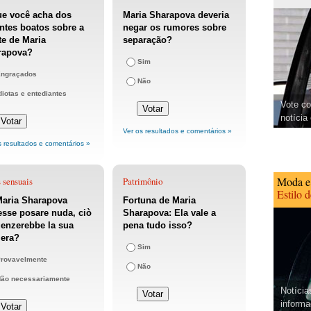
ue você acha dos
Maria Sharapova deveria
ntes boatos sobre a
negar os rumores sobre
e de Maria
separação?
rapova?
Sim
ngraçados
Não
diotas e entediantes
Vote co
notícia
Ver os resultados e comentários »
s resultados e comentários »
Moda e
 sensuais
Patrimônio
Estilo 
Maria Sharapova
Fortuna de Maria
sse posare nuda, ciò
Sharapova: Ela vale a
uenzerebbe la sua
pena tudo isso?
iera?
Sim
rovavelmente
Não
ão necessariamente
Notícia
informa