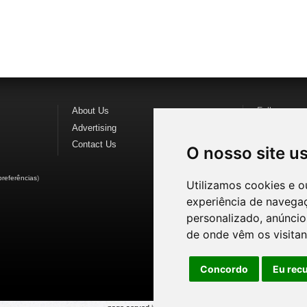
About Us
Follow us o
Advertising
Find us on
F
Contact Us
Watch us o
O nosso site u
preferências
)
Utilizamos cookies e o
experiência de navega
personalizado, anúncios
de onde vêm os visitan
Concordo
Eu rec