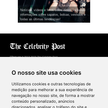
Notícias, vídeos e fotos sobre moda, incluindo
informações sobre sapatos, bolsas, vestidos e
todas as últimas tendências!
CPost.org
© 2013-2023 The Celebrity Post.
Todos os direitos reservados.
Terms of Use
|
Privacy
|
Cookies Policy
(
Centro de preferências
)
O nosso site usa cookies
About Us
Utilizamos cookies e outras tecnologias de
Advertising
medição para melhorar a sua experiência de
Contact Us
navegação no nosso site, de forma a mostrar
conteúdo personalizado, anúncios
direcionados, analisar o tráfego do site e