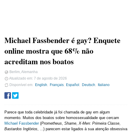
Michael Fassbender é gay? Enquete
online mostra que 68% não
acreditam nos boatos
Berlim, Alemanha
Atualizado em:
7 de agosto de 2026
Disponível em
English
Français
Español
Deutsch
Italiano
Parece que toda celebridade já foi chamada de gay em algum
momento. Muitos dos boatos sobre homossexualidade que cercam
Michael Fassbender
(
Prometheus
,
Shame
,
X-Men: Primeira Classe
,
Bastardos Inglórios
, ...) parecem estar ligados à sua atenção obsessiva